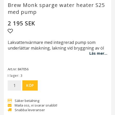
Brew Monk sparge water heater S25
med pump
2 195 SEK
Lägg till i favoritlistan
Lakvattenvärmare med integrerad pump som
underlättar mäskning, lakning vid bryggning av öl
Läs mer...
Art.nr: 847056
I lager: 3
KÖP
Säker betalning
Maila oss, vi svarar snabbt!
Snabba leveranser