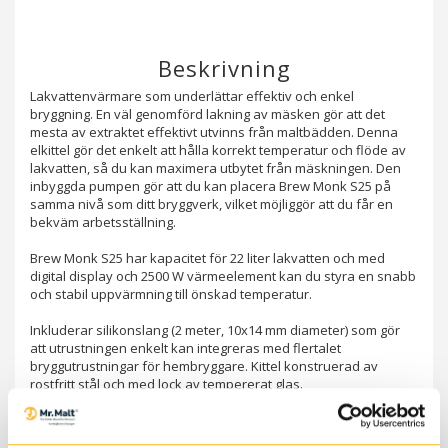
Beskrivning
Lakvattenvärmare som underlättar effektiv och enkel 
bryggning. En väl genomförd lakning av mäsken gör att det 
mesta av extraktet effektivt utvinns från maltbädden. Denna 
elkittel gör det enkelt att hålla korrekt temperatur och flöde av 
lakvatten, så du kan maximera utbytet från mäskningen. Den 
inbyggda pumpen gör att du kan placera Brew Monk S25 på 
samma nivå som ditt bryggverk, vilket möjliggör att du får en 
bekväm arbetsställning.
Brew Monk S25 har kapacitet för 22 liter lakvatten och med 
digital display och 2500 W värmeelement kan du styra en snabb 
och stabil uppvärmning till önskad temperatur.
Inkluderar silikonslang (2 meter, 10x14 mm diameter) som gör 
att utrustningen enkelt kan integreras med flertalet 
bryggutrustningar för hembryggare. Kittel konstruerad av 
rostfritt stål och med lock av tempererat glas.
Viktigt att notera:
 denna utrustning är avsedd att användas 
för att värma lakvatten och är 
inte
 lämplig att använda som 