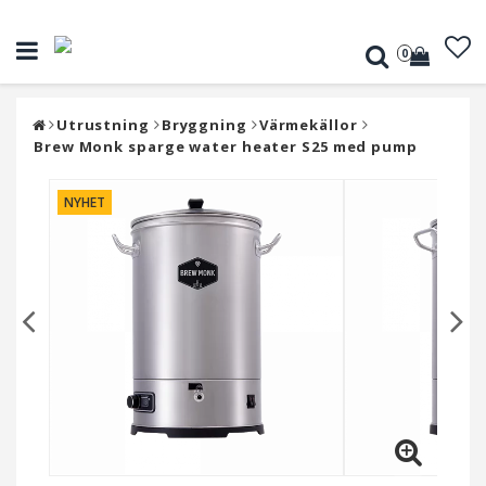
0
Utrustning
Bryggning
Värmekällor
Brew Monk sparge water heater S25 med pump
NYHET