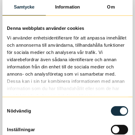
bryggkittel eller för vörtkok.
Samtycke
Information
Om
Denna webbplats använder cookies
Vi använder enhetsidentifierare för att anpassa innehållet
och annonserna till användarna, tillhandahålla funktioner
för sociala medier och analysera vår trafik. Vi
vidarebefordrar även sådana identifierare och annan
information från din enhet till de sociala medier och
annons- och analysföretag som vi samarbetar med.
Dessa kan i sin tur kombinera informationen med annan
information som du har tillhandahållit eller som de har
samlat in när du har använt deras tjänster.
Frågor och svar
Samtyckesval
Nödvändig
Ställ en fråga
Inställningar
Frågor och svar